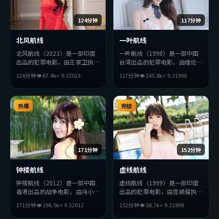
124分钟
117分钟
北风航线
一叶航线
北风航线（2023）是一部印度
一叶航线（1998）是一部中国
出品的犯罪电影，由王家卫执
台湾出品的犯罪电影，由维伦纽
导，张译、苍井优、朴海日等主
瓦执导，朱一龙、刘亦菲、薛景
124分钟
👁
67.4
k
⭐
9.3
2023
117分钟
👁
145.8
k
⭐
9.3
1998
演。影片在叙事与视听上力求突
求等主演。影片在叙事与视听上
破，探讨人性与抉择，节奏张弛
力求突破，探讨人性与抉择，节
有度，适合喜欢该类型的观众完
奏张弛有度，适合喜欢该类型的
整观看。
热播
观众完整观看。
完结
171分钟
152分钟
钟楼航线
虚线航线
钟楼航线（2012）是一部中国
虚线航线（1999）是一部印度
香港出品的战争电影，由冯小刚
出品的犯罪电影，由宫崎骏执
执导，全度妍、段奕宏、张曼玉
导，章子怡、周冬雨、张译等主
171分钟
👁
196.5
k
⭐
9.3
2012
152分钟
👁
58.7
k
⭐
9.2
1999
等主演。影片在叙事与视听上力
演。影片在叙事与视听上力求突
求突破，探讨人性与抉择，节奏
破，探讨人性与抉择，节奏张弛