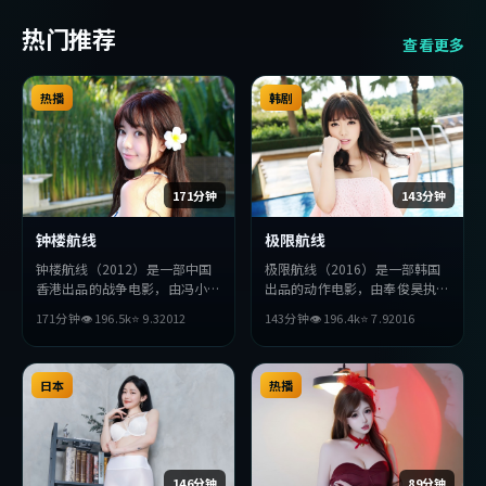
热门推荐
查看更多
热播
韩剧
171分钟
143分钟
钟楼航线
极限航线
钟楼航线（2012）是一部中国
极限航线（2016）是一部韩国
香港出品的战争电影，由冯小刚
出品的动作电影，由奉俊昊执
执导，全度妍、段奕宏、张曼玉
导，妻夫木聪、廖凡、杨紫等主
171分钟
👁
196.5
k
⭐
9.3
2012
143分钟
👁
196.4
k
⭐
7.9
2016
等主演。影片在叙事与视听上力
演。影片在叙事与视听上力求突
求突破，探讨人性与抉择，节奏
破，探讨人性与抉择，节奏张弛
张弛有度，适合喜欢该类型的观
有度，适合喜欢该类型的观众完
众完整观看。
日本
整观看。
热播
146分钟
89分钟