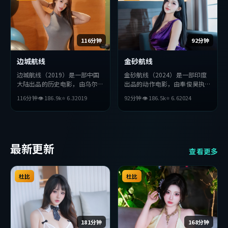
116分钟
92分钟
边城航线
金砂航线
边城航线（2019）是一部中国
金砂航线（2024）是一部印度
大陆出品的历史电影，由乌尔善
出品的动作电影，由奉俊昊执
执导，孔刘、王凯、孙艺珍等主
导，王凯、役所广司、梁朝伟等
116分钟
👁
186.9
k
⭐
6.3
2019
92分钟
👁
186.5
k
⭐
6.6
2024
演。影片在叙事与视听上力求突
主演。影片在叙事与视听上力求
破，探讨人性与抉择，节奏张弛
突破，探讨人性与抉择，节奏张
有度，适合喜欢该类型的观众完
弛有度，适合喜欢该类型的观众
整观看。
完整观看。
最新更新
查看更多
杜比
杜比
181分钟
168分钟