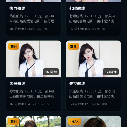
热血航线
七曜航线
热血航线（2009）是一部中国
七曜航线（2015）是一部英国
台湾出品的爱情电影，由丹尼斯
出品的喜剧电影，由林超贤执
·维伦纽瓦执导，吴京、黄政
导，堺雅人、张译、周润发等主
181分钟
👁
40.0
k
⭐
9.0
2009
168分钟
👁
165.0
k
⭐
9.3
2015
民、汤姆·哈迪等主演。影片
演。影片在叙事与视听上力求突
在叙事与视听上力求突破，探讨
破，探讨人性与抉择，节奏张弛
人性与抉择，节奏张弛有度，适
有度，适合喜欢该类型的观众完
合喜欢该类型的观众完整观看。
韩剧
整观看。
高分
163分钟
174分钟
零号航线
失控航线
零号航线（2016）是一部韩国
失控航线（2008）是一部泰国
出品的喜剧电影，由是枝裕和执
出品的文艺电影，由林超贤执
导，金高银、周冬雨、廖凡等主
导，木村拓哉、梁朝伟、段奕宏
163分钟
👁
164.3
k
⭐
7.3
2016
174分钟
👁
123.5
k
⭐
6.1
2008
演。影片在叙事与视听上力求突
等主演。影片在叙事与视听上力
破，探讨人性与抉择，节奏张弛
求突破，探讨人性与抉择，节奏
有度，适合喜欢该类型的观众完
张弛有度，适合喜欢该类型的观
整观看。
韩剧
众完整观看。
IMAX