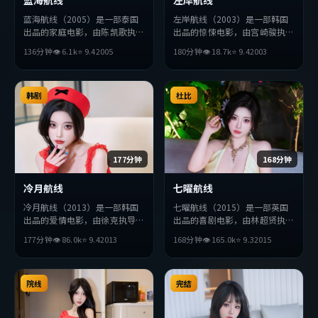
蓝海航线（2005）是一部泰国
左岸航线（2003）是一部韩国
出品的家庭电影，由陈凯歌执
出品的惊悚电影，由宫崎骏执
导，秦昊、苍井优、木村拓哉等
导，吴京、王凯、孔刘等主演。
136分钟
👁
6.1
k
⭐
9.4
2005
180分钟
👁
18.7
k
⭐
9.4
2003
主演。影片在叙事与视听上力求
影片在叙事与视听上力求突破，
突破，探讨人性与抉择，节奏张
探讨人性与抉择，节奏张弛有
弛有度，适合喜欢该类型的观众
度，适合喜欢该类型的观众完整
完整观看。
韩剧
观看。
杜比
177分钟
168分钟
冷月航线
七曜航线
冷月航线（2013）是一部韩国
七曜航线（2015）是一部英国
出品的爱情电影，由徐克执导，
出品的喜剧电影，由林超贤执
赞达亚、妻夫木聪、堺雅人等主
导，堺雅人、张译、周润发等主
177分钟
👁
86.0
k
⭐
9.4
2013
168分钟
👁
165.0
k
⭐
9.3
2015
演。影片在叙事与视听上力求突
演。影片在叙事与视听上力求突
破，探讨人性与抉择，节奏张弛
破，探讨人性与抉择，节奏张弛
有度，适合喜欢该类型的观众完
有度，适合喜欢该类型的观众完
整观看。
院线
整观看。
完结