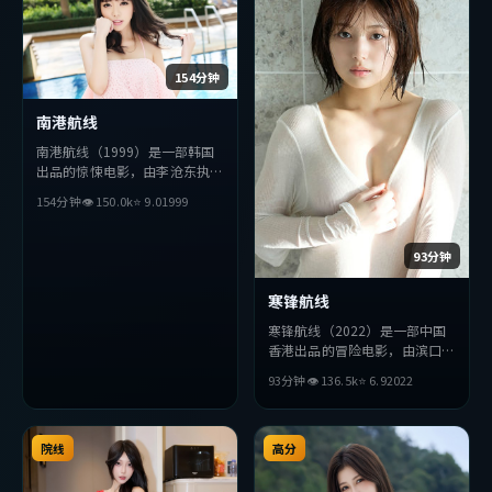
154分钟
南港航线
南港航线（1999）是一部韩国
出品的惊悚电影，由李沧东执
导，汤姆·哈迪、杨紫、段奕
154分钟
👁
150.0
k
⭐
9.0
1999
宏等主演。影片在叙事与视听上
力求突破，探讨人性与抉择，节
奏张弛有度，适合喜欢该类型的
93分钟
观众完整观看。
寒锋航线
寒锋航线（2022）是一部中国
香港出品的冒险电影，由滨口龙
介执导，朴海日、佛罗伦斯·
93分钟
👁
136.5
k
⭐
6.9
2022
珀、赞达亚等主演。影片在叙事
与视听上力求突破，探讨人性与
抉择，节奏张弛有度，适合喜欢
院线
该类型的观众完整观看。
高分