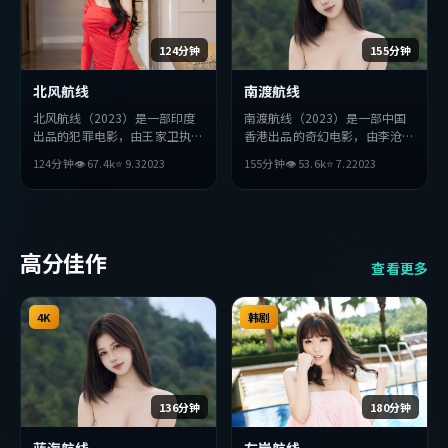
124分钟
155分钟
北风航线
南渡航线
北风航线（2023）是一部印度
南渡航线（2023）是一部中国
出品的犯罪电影，由王家卫执
香港出品的奇幻电影，由李沧东
导，张译、苍井优、朴海日等主
执导，章子怡、提莫西·查拉
124分钟
👁
67.4
k
⭐
9.3
2023
155分钟
👁
53.6
k
⭐
7.2
2023
演。影片在叙事与视听上力求突
梅、全度妍等主演。影片在叙事
破，探讨人性与抉择，节奏张弛
与视听上力求突破，探讨人性与
有度，适合喜欢该类型的观众完
抉择，节奏张弛有度，适合喜欢
整观看。
该类型的观众完整观看。
高分佳作
查看更多
4K
韩剧
136分钟
180分钟
蓝海航线
左岸航线