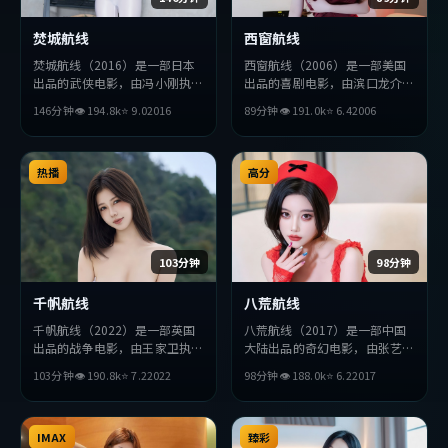
焚城航线
西窗航线
焚城航线（2016）是一部日本
西窗航线（2006）是一部美国
出品的武侠电影，由冯小刚执
出品的喜剧电影，由滨口龙介执
导，木村拓哉、周冬雨、周迅等
导，薛景求、赞达亚、刘德华等
146分钟
👁
194.8
k
⭐
9.0
2016
89分钟
👁
191.0
k
⭐
6.4
2006
主演。影片在叙事与视听上力求
主演。影片在叙事与视听上力求
突破，探讨人性与抉择，节奏张
突破，探讨人性与抉择，节奏张
弛有度，适合喜欢该类型的观众
弛有度，适合喜欢该类型的观众
完整观看。
热播
完整观看。
高分
103分钟
98分钟
千帆航线
八荒航线
千帆航线（2022）是一部英国
八荒航线（2017）是一部中国
出品的战争电影，由王家卫执
大陆出品的奇幻电影，由张艺谋
导，松田龙平、役所广司、秦昊
执导，汤唯、李秉宪、木村拓哉
103分钟
👁
190.8
k
⭐
7.2
2022
98分钟
👁
188.0
k
⭐
6.2
2017
等主演。影片在叙事与视听上力
等主演。影片在叙事与视听上力
求突破，探讨人性与抉择，节奏
求突破，探讨人性与抉择，节奏
张弛有度，适合喜欢该类型的观
张弛有度，适合喜欢该类型的观
众完整观看。
IMAX
众完整观看。
臻彩