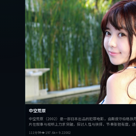
中空荒原
中空荒原（2002）是一部日本出品的犯罪电影，由斯皮尔伯格执
片在叙事与视听上力求突破，探讨人性与抉择，节奏张弛有度，适
111分钟
👁
197.6
k
⭐
9.2
2002