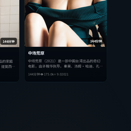
144分钟
146分钟
中场荒原
中场荒原（2021）是一部中国台湾出品的奇幻
品的家庭
电影，由许鞍华执导，秦昊、汤姆·哈迪、孔刘
、提莫西·
等主演。影片在叙事与视听上力求突破，探讨人
力求突破，
144分钟
👁
175.0
k
⭐
9.0
2021
性与抉择，节奏张弛有度，适合喜欢该类型的观
合喜欢该类
众完整观看。