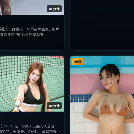
86分钟
堺雅人、薛景求、李秉宪等主演。影片
喜欢该类型的观众完整观看。
臻彩
86分钟
原
（1999）是一部美国出品的文艺电
浩执导，宋康昊、梁朝伟、薛景求等主