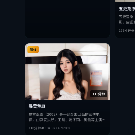
五更荒
五更荒原
影，由诺
梅等主演
168分钟

人性与抉
观众完整
院线
110分钟
暴雪荒原
暴雪荒原（2002）是一部泰国出品的武侠电
影，由李安执导，王凯、周冬雨、黄渤等主演。
影片在叙事与视听上力求突破，探讨人性与抉
110分钟
👁
184.9
k
⭐
6.9
2002
择，节奏张弛有度，适合喜欢该类型的观众完整