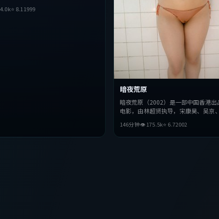
在叙事与视听上力求突破，探讨人性与
4.0
k
⭐
8.1
1999
奏张弛有度，适合喜欢该类型的观众完
暗夜荒原
暗夜荒原（2002）是一部中国香港出
电影，由林超贤执导，宋康昊、吴京
查拉梅等主演。影片在叙事与视听上
146分钟
👁
175.5
k
⭐
6.7
2002
探讨人性与抉择，节奏张弛有度，适
型的观众完整观看。