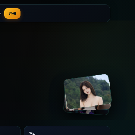
录
注册
🎬