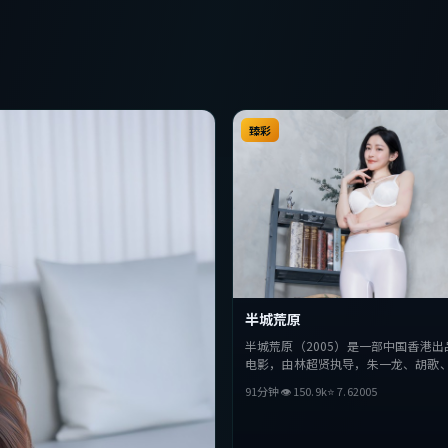
臻彩
半城荒原
半城荒原（2005）是一部中国香港出
电影，由林超贤执导，朱一龙、胡歌
主演。影片在叙事与视听上力求突破
91分钟
👁
150.9
k
⭐
7.6
2005
与抉择，节奏张弛有度，适合喜欢该
完整观看。