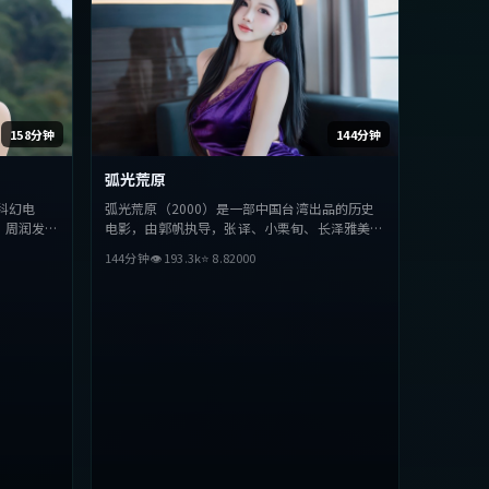
158分钟
144分钟
弧光荒原
科幻电
弧光荒原（2000）是一部中国台湾出品的历史
、周润发、
电影，由郭帆执导，张译、小栗旬、长泽雅美等
力求突破，
主演。影片在叙事与视听上力求突破，探讨人性
144分钟
👁
193.3
k
⭐
8.8
2000
合喜欢该类
与抉择，节奏张弛有度，适合喜欢该类型的观众
完整观看。