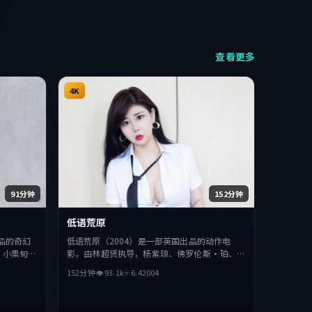
查看更多
4K
91分钟
152分钟
低语荒原
品的奇幻
低语荒原（2004）是一部英国出品的动作电
、小栗旬等
影，由林超贤执导，杨紫琼、佛罗伦斯·珀、章
，探讨人性
子怡等主演。影片在叙事与视听上力求突破，探
152分钟
👁
93.1
k
⭐
6.4
2004
类型的观众
讨人性与抉择，节奏张弛有度，适合喜欢该类型
的观众完整观看。