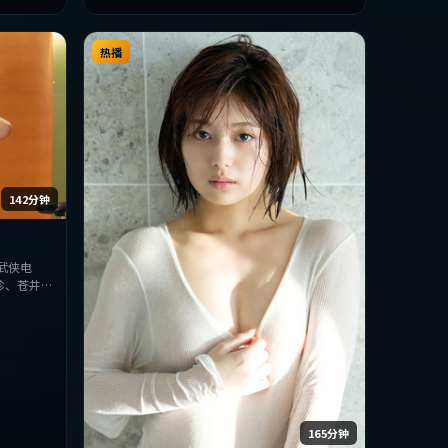
热播
142分钟
武侠电
珍、苍井
上力求突
，适合喜欢
165分钟