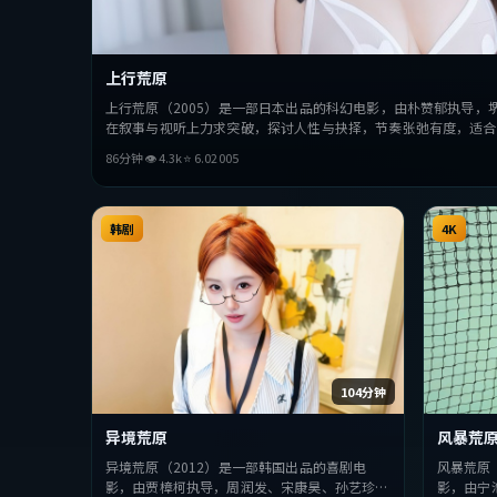
上行荒原
上行荒原（2005）是一部日本出品的科幻电影，由朴赞郁执导，
在叙事与视听上力求突破，探讨人性与抉择，节奏张弛有度，适合
86分钟
👁
4.3
k
⭐
6.0
2005
韩剧
4K
104分钟
异境荒原
风暴荒
异境荒原（2012）是一部韩国出品的喜剧电
风暴荒原
影，由贾樟柯执导，周润发、宋康昊、孙艺珍等
影，由宁