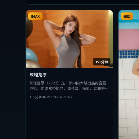
IMAX
完结
155分钟
灰塔荒原
灰塔荒原（2022）是一部中国大陆出品的喜剧
电影，由洪常秀执导，雷佳音、杨紫、沈腾等主
演。影片在叙事与视听上力求突破，探讨人性与
155分钟
👁
193.2
k
⭐
6.2
2022
抉择，节奏张弛有度，适合喜欢该类型的观众完
整观看。