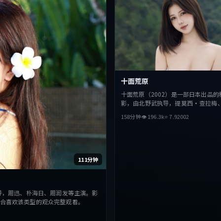
十面荒原
十面荒原（2002）是一部日本出品的
影，由北野武执导，提莫西·查拉梅
黄政民等主演。影片在叙事与视听上
158分钟
👁
196.3
k
⭐
7.9
2002
探讨人性与抉择，节奏张弛有度，适
型的观众完整观看。
111分钟
导，周迅、朴海日、周润发等主演。影
合喜欢该类型的观众完整观看。