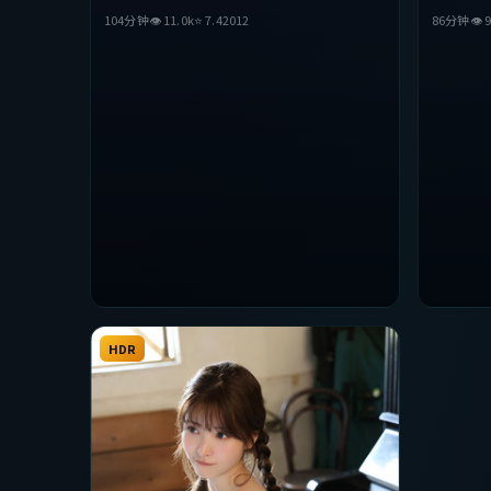
主演。影片在叙事与视听上力求突破，探讨人性
演。影片
104分钟
👁
11.0
k
⭐
7.4
2012
86分钟
👁
9
与抉择，节奏张弛有度，适合喜欢该类型的观众
抉择，节
完整观看。
整观看。
HDR