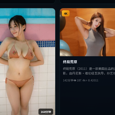
4K
终局荒原
终局荒原（2011）是一部美国出品的
影，由丹尼斯·维伦纽瓦执导，孙艺
优、秦昊等主演。影片在叙事与视听
142分钟
👁
187.4
k
⭐
8.4
2011
破，探讨人性与抉择，节奏张弛有度
该类型的观众完整观看。
168分钟