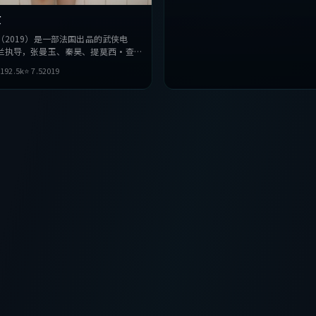
原
（2019）是一部法国出品的武侠电
兰执导，张曼玉、秦昊、提莫西·查拉
。影片在叙事与视听上力求突破，探讨

192.5
k
⭐
7.5
2019
择，节奏张弛有度，适合喜欢该类型的
观看。