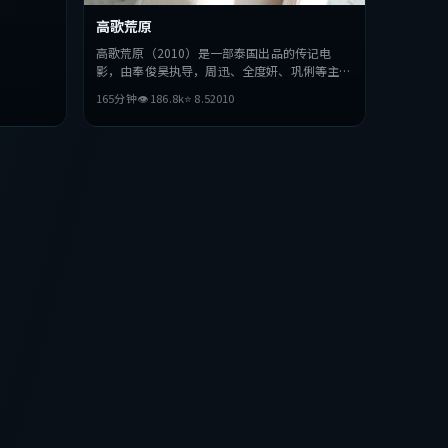
高歌荒原
高歌荒原（2010）是一部泰国出品的传记电
影，由奉俊昊执导，周迅、全度妍、巩俐等主
演。影片在叙事与视听上力求突破，探讨人性与
165分钟
👁
186.8
k
⭐
8.5
2010
抉择，节奏张弛有度，适合喜欢该类型的观众完
整观看。