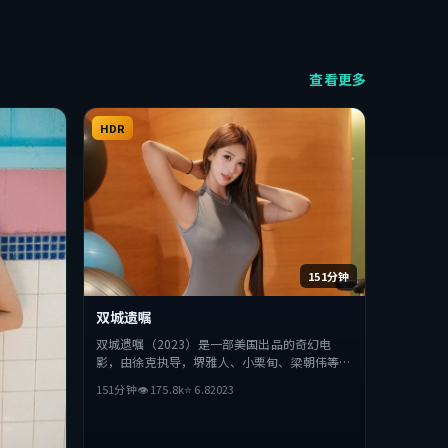
查看更多
HDR
151分钟
双城遗嘱
双城遗嘱（2023）是一部美国出品的奇幻电
影，由徐克执导，堺雅人、小栗旬、梁朝伟等主
演。影片在叙事与视听上力求突破，探讨人性与
151分钟
👁
175.8
k
⭐
6.8
2023
抉择，节奏张弛有度，适合喜欢该类型的观众完
整观看。