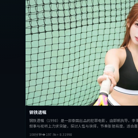
钢铁遗嘱
钢铁遗嘱（1998）是一部泰国出品的犯罪电影，由郭帆执导，李
叙事与视听上力求突破，探讨人性与抉择，节奏张弛有度，适合喜
108分钟
👁
197.9
k
⭐
8.3
1998