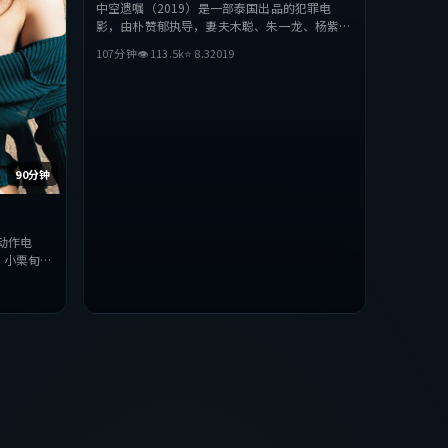
中空遗嘱（2019）是一部泰国出品的犯罪电
影，由朴赞郁执导，妻夫木聪、朱一龙、杨紫琼
等主演。影片在叙事与视听上力求突破，探讨人
107分钟
👁
113.5
k
⭐
8.3
2019
性与抉择，节奏张弛有度，适合喜欢该类型的观
众完整观看。
90分钟
动作电
、小栗旬等
，探讨人性
类型的观众