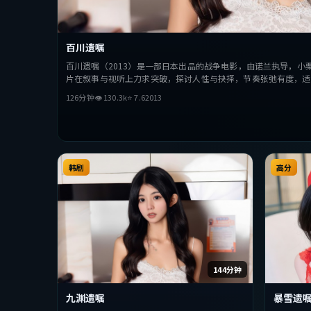
百川遗嘱
百川遗嘱（2013）是一部日本出品的战争电影，由诺兰执导，小
片在叙事与视听上力求突破，探讨人性与抉择，节奏张弛有度，适
126分钟
👁
130.3
k
⭐
7.6
2013
韩剧
高分
144分钟
九渊遗嘱
暴雪遗