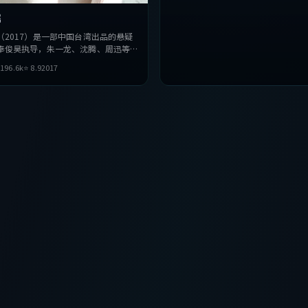
嘱
（2017）是一部中国台湾出品的悬疑
奉俊昊执导，朱一龙、沈腾、周迅等主
在叙事与视听上力求突破，探讨人性与

196.6
k
⭐
8.9
2017
奏张弛有度，适合喜欢该类型的观众完