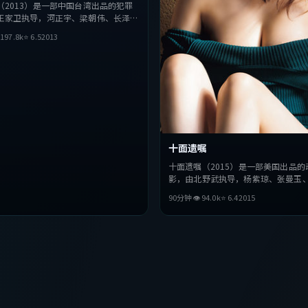
（2013）是一部中国台湾出品的犯罪
王家卫执导，河正宇、梁朝伟、长泽雅
。影片在叙事与视听上力求突破，探讨

197.8
k
⭐
6.5
2013
择，节奏张弛有度，适合喜欢该类型的
观看。
十面遗嘱
十面遗嘱（2015）是一部美国出品的
影，由北野武执导，杨紫琼、张曼玉
主演。影片在叙事与视听上力求突破
90分钟
👁
94.0
k
⭐
6.4
2015
与抉择，节奏张弛有度，适合喜欢该
完整观看。