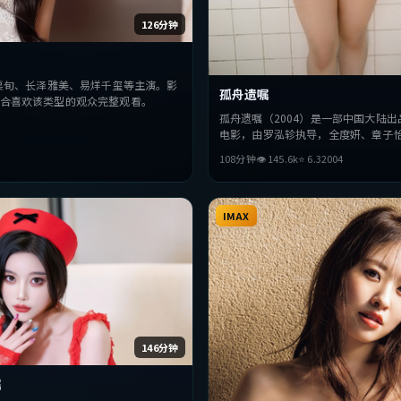
126分钟
栗旬、长泽雅美、易烊千玺等主演。影
孤舟遗嘱
合喜欢该类型的观众完整观看。
孤舟遗嘱（2004）是一部中国大陆出
电影，由罗泓轸执导，全度妍、章子
主演。影片在叙事与视听上力求突破
108分钟
👁
145.6
k
⭐
6.3
2004
与抉择，节奏张弛有度，适合喜欢该
完整观看。
IMAX
146分钟
嘱