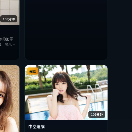
108分钟
品的犯罪
怡、廖凡等
，探讨人性
类型的观众
完结
107分钟
中空遗嘱