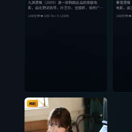
九渊遗嘱（2009）是一部韩国出品的家庭电
暴雪遗嘱
影，由北野武执导，孙艺珍、全度妍、役所广司
电影，由
等主演。影片在叙事与视听上力求突破，探讨人
美等主演
144分钟
👁
109.7
k
⭐
9.1
2009
146分钟

性与抉择，节奏张弛有度，适合喜欢该类型的观
人性与抉
众完整观看。
观众完整
韩剧