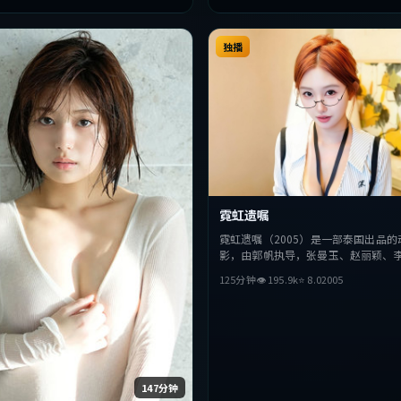
独播
霓虹遗嘱
霓虹遗嘱（2005）是一部泰国出品的
影，由郭帆执导，张曼玉、赵丽颖、
演。影片在叙事与视听上力求突破，
125分钟
👁
195.9
k
⭐
8.0
2005
抉择，节奏张弛有度，适合喜欢该类
整观看。
147分钟