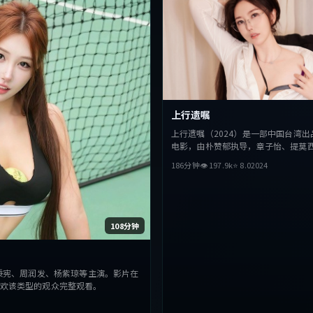
上行遗嘱
上行遗嘱（2024）是一部中国台湾出
电影，由朴赞郁执导，章子怡、提莫
梅、段奕宏等主演。影片在叙事与视
186分钟
👁
197.9
k
⭐
8.0
2024
破，探讨人性与抉择，节奏张弛有度
该类型的观众完整观看。
108分钟
秉宪、周润发、杨紫琼等主演。影片在
欢该类型的观众完整观看。