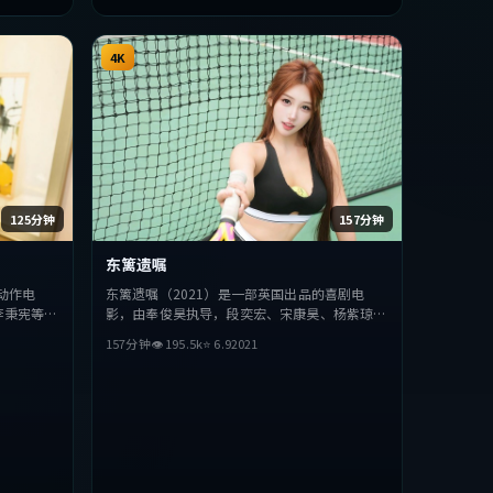
4K
125分钟
157分钟
东篱遗嘱
动作电
东篱遗嘱（2021）是一部英国出品的喜剧电
李秉宪等主
影，由奉俊昊执导，段奕宏、宋康昊、杨紫琼等
探讨人性与
主演。影片在叙事与视听上力求突破，探讨人性
157分钟
👁
195.5
k
⭐
6.9
2021
型的观众完
与抉择，节奏张弛有度，适合喜欢该类型的观众
完整观看。