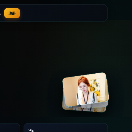
录
注册
🎬