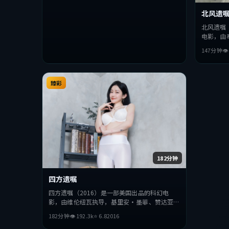
北风遗
北风遗嘱
电影，由
演。影片
147分钟

抉择，节
整观看。
臻彩
182分钟
四方遗嘱
四方遗嘱（2016）是一部美国出品的科幻电
影，由维伦纽瓦执导，基里安·墨菲、赞达亚、
朴海日等主演。影片在叙事与视听上力求突破，
182分钟
👁
192.3
k
⭐
6.8
2016
探讨人性与抉择，节奏张弛有度，适合喜欢该类