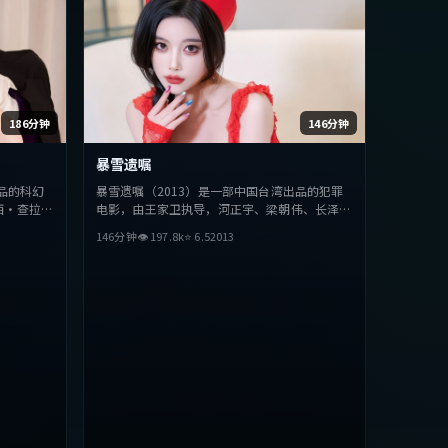
186分钟
146分钟
暴雪遗嘱
品的科幻
暴雪遗嘱（2013）是一部中国台湾出品的犯罪
西·查拉
电影，由王家卫执导，河正宇、梁朝伟、长泽雅
听上力求突
美等主演。影片在叙事与视听上力求突破，探讨
146分钟
👁
197.8
k
⭐
6.5
2013
，适合喜欢
人性与抉择，节奏张弛有度，适合喜欢该类型的
观众完整观看。