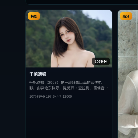
韩剧
高分
107分钟
千帆遗嘱
千帆遗嘱（2009）是一部韩国出品的武侠电
影，由李沧东执导，提莫西·查拉梅、雷佳音、
段奕宏等主演。影片在叙事与视听上力求突破，
107分钟
👁
197.6
k
⭐
7.1
2009
探讨人性与抉择，节奏张弛有度，适合喜欢该类
型的观众完整观看。